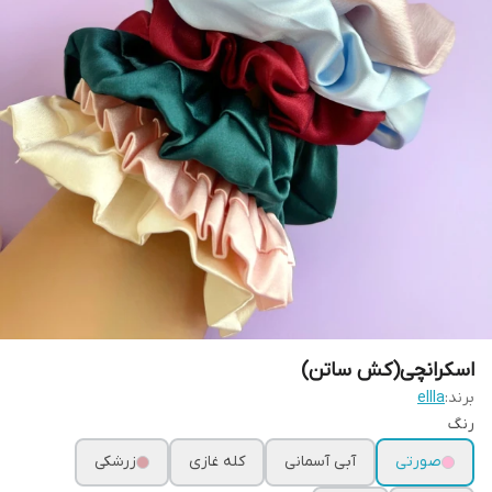
اسکرانچی(کش ساتن)
برند:
ellla
رنگ
صورتی
آبی آسمانی
کله غازی
زرشکی