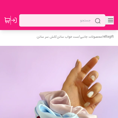
elllagift
/
محصولات جانبی
/
ست خواب ساتن
/
کش سر ساتن