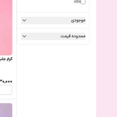
ellla
سرم نیاسینامید ۱٪
ژل اسکراب لایه بردار روشن کننده
موجودی
صورت و نواحی حساس بدن
محدوده قیمت
ژل ماسک روشن کننده لک
پکیج محصولات پوست و مو
کرم جلب
کودکان
محصولات آرایشی ارگانیک
30,000
محصولات مراقبت پوست و اسپا
اسکراب ها