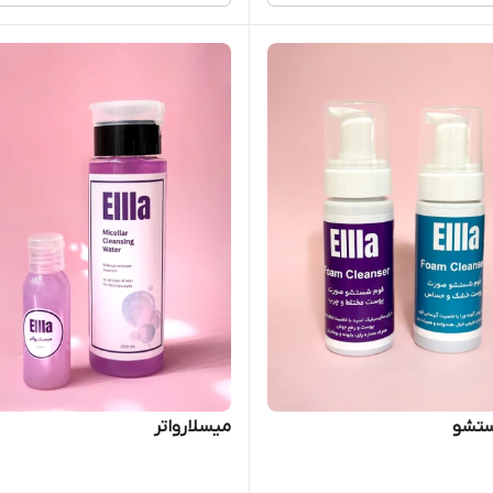
تشو
میسلارواتر