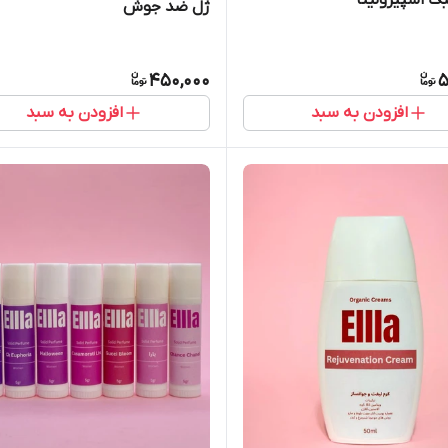
ک اسپیرولینا
ژل ضد جوش
450,000
5
افزودن به سبد
افزودن به سبد