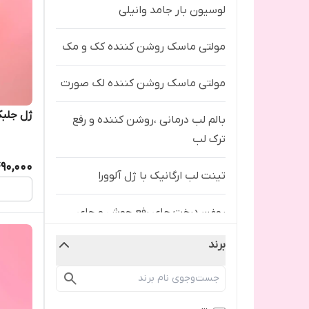
لوسیون بار جامد وانیلی
مولتی ماسک روشن کننده کک و مک
مولتی ماسک روشن کننده لک صورت
ژل جلبک
بالم لب درمانی ،روشن کننده و رفع
ترک لب
90,000
تینت لب ارگانیک با ژل آلوورا
روغن درخت چای رفع جوش و جای
نیش
برند
لوسیون چشم مناسب پوست چرب
برای روز