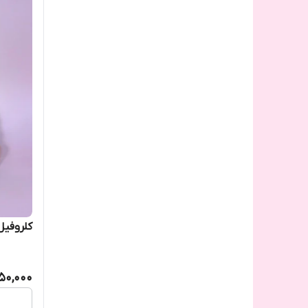
پاک کننده ها و شوینده ها
پکیج تستر
پکیج مسافرتی
پکیج های تخفیف دار
پکیج های درمانی
پماد ها
خوراکی های درمانی
کلروفیل
روغن ها
50,000
سرم ها