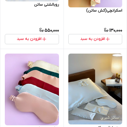
روبالشتی ساتن
اسکرانچی(کش ساتن)
550,000
130,000
افزودن به سبد
افزودن به سبد