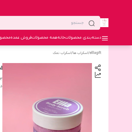
دسته‌بندی محصولات
خانه
همه محصولات
فروش عمده
محصولا
elllagift
/
اسکراب ها
/
اسکراب نمک
ا
بر
دس