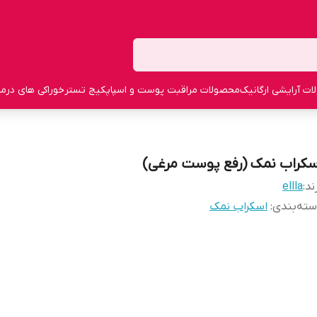
ت آرایشی ارگانیک
محصولات مراقبت پوست و اسپا
پکیج تستر
خوراکی های درما
سکراب نمک (رفع پوست مرغی)
ند:
ellla
ته‌بندی
:
اسکراب نمک