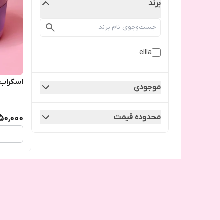
برند
ellla
اسکراب 
موجودی
محدوده قیمت
50,000