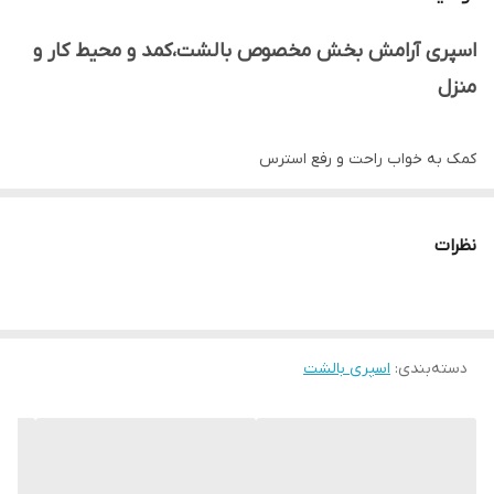
اسپری آرامش بخش مخصوص بالشت،کمد و محیط کار و
منزل
کمک به خواب راحت و رفع استرس
اگر میگرن دارید رایحه لاوندر برای شما مناسب میباشد.
نظرات
دو الی سه پاف از اسپری را روی بالشت خود بزنین
سپس سه نفس عمیق بکشین به صورت زیر
۵ ثانیه دم بگیرید ۵ ثانیه نفس را حبس کنین و در ۵ ثانیه بازدم انجام
دسته‌بندی
:
اسپری بالشت
دهید. بدن را ریلکس کنین و استراحت کنین.
بدون جای لک روی پارچه
لطفا مستقیم روی پوست نزنین