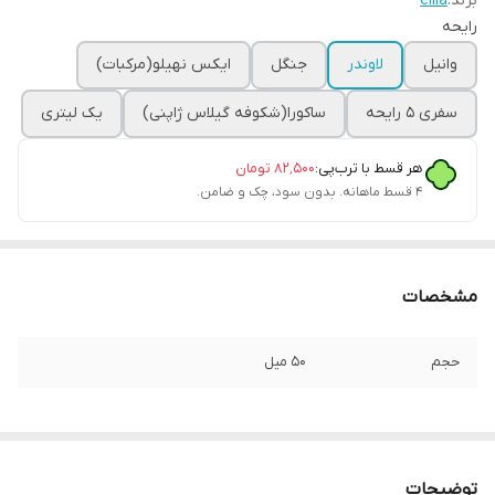
برند:
ellla
رایحه
وانیل
لاوندر
جنگل
ایکس نهیلو(مرکبات)
سفری ۵ رایحه
ساکورا(شکوفه گیلاس ژاپنی)
یک لیتری
هر قسط با ترب‌پی:
۸۲٬۵۰۰
تومان
۴ قسط ماهانه. بدون سود، چک و ضامن.
مشخصات
حجم
۵۰ میل
توضیحات