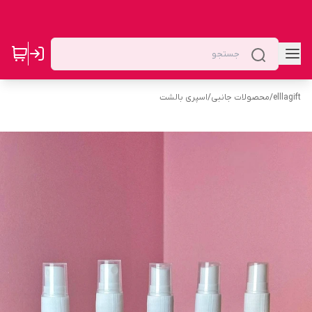
elllagift
/
محصولات جانبی
/
اسپری بالشت