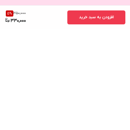
350,000
5
%
افزودن به سبد خرید
330,000
برگشت به بالا
مشاوره رایگان در واتساپ
کانال تلگرام کد های رهگیری