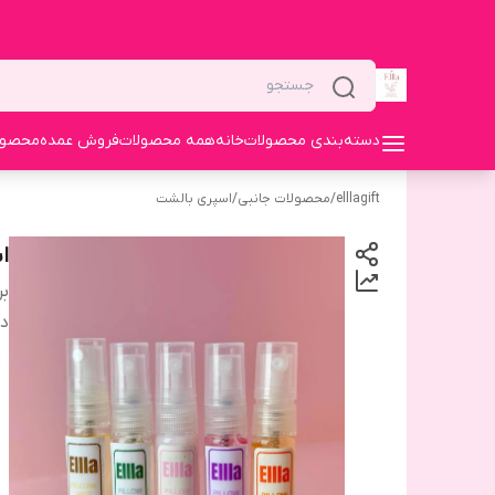
دسته‌بندی محصولات
خانه
همه محصولات
فروش عمده
محصولا
elllagift
/
محصولات جانبی
/
اسپری بالشت
اس
بر
دس