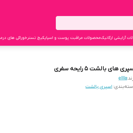
ت آرایشی ارگانیک
محصولات مراقبت پوست و اسپا
پکیج تستر
خوراکی های درما
پری های بالشت ۵ رایحه سفری
ند:
ellla
ته‌بندی
:
اسپری بالشت