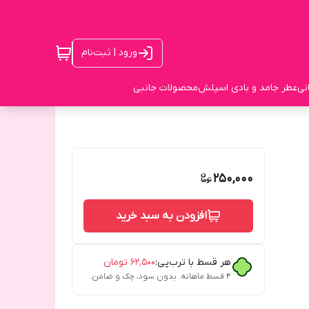
ورود | ثبت‌نام
نی
عطر جامد و بادی اسپلش
محصولات جانبی
250,000
افزودن به سبد خرید
هر قسط با ترب‌پی:
۶۲٬۵۰۰
تومان
۴ قسط ماهانه. بدون سود، چک و ضامن.