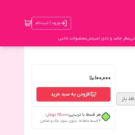
ورود | ثبت‌نام
نی
عطر جامد و بادی اسپلش
محصولات جانبی
100,000
افزودن به سبد خرید
فذ باز
هر قسط با ترب‌پی:
۲۵٬۰۰۰
تومان
۴ قسط ماهانه. بدون سود، چک و ضامن.