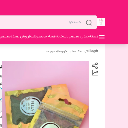
دسته‌بندی محصولات
خانه
همه محصولات
فروش عمده
محصولا
elllagift
/
ماسک ها و بخورها
/
بخور ها
ب
بر
نو
دس
و