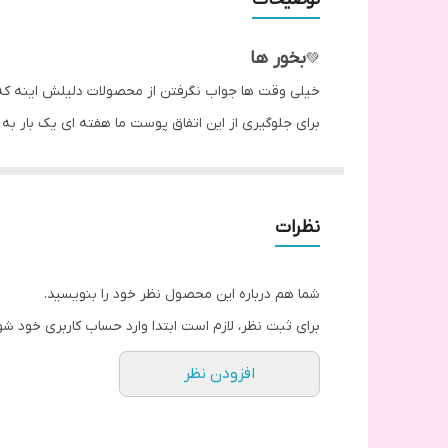
بخور ها
💚
خیلی وقت ها جواب نگرفتن از محصولات دلیلش اینه که 
برای جلوگیری از این اتفاق پوست ما هفته ای یک بار به بخ
بخور با ماده های گیاهی خشک که هر کدوم مناسب با
🩷نحوه استفاده
نصف محتویات پاکت رو درون دو لیوان آب جوش یا ظرف بخ
نظرات
🧡نکته مهم
پانزده دقیقه اینکار رو انجام بدین و هر ۵ دقیقه صورت رو با یه پد یا حوله پاک کنین تا آلودگی هایی که خارج شدن از روی پوست برداشته بشن‌.
شما هم درباره این محصول نظر خود را بنویسید.
❤️پک بخور
برای ثبت نظر، لازم است ابتدا وارد حساب کاربری خود شو
بخور ریلکسی پوست های نرمال
افزودن نظر
بخور پوست های خشک
بخور پوست های چرب
بخور پوست های مختلط