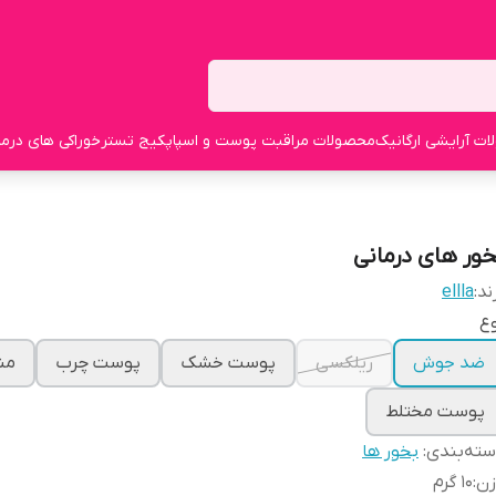
ت آرایشی ارگانیک
محصولات مراقبت پوست و اسپا
پکیج تستر
خوراکی های درما
خور های درمانی
ند:
ellla
ع
ضد جوش
ریلکسی
پوست خشک
پوست چرب
منا
پوست مختلط
ته‌بندی
:
بخور ها
زن
:
10 گرم