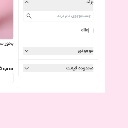
برند
ellla
بخور سرد
موجودی
محدوده قیمت
50,000