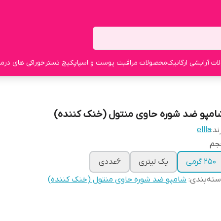
ت آرایشی ارگانیک
محصولات مراقبت پوست و اسپا
پکیج تستر
خوراکی های درما
امپو ضد شوره حاوی منتول (خنک کننده)
ند:
ellla
جم
250 گرمی
یک لیتری
6عددی
ته‌بندی
:
شامپو ضد شوره حاوی منتول (خنک کننده)