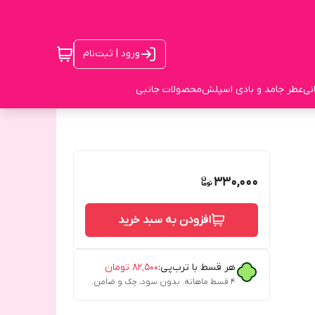
ورود | ثبت‌نام
نی
عطر جامد و بادی اسپلش
محصولات جانبی
330,000
افزودن به سبد خرید
هر قسط با ترب‌پی:
۸۲٬۵۰۰
تومان
۴ قسط ماهانه. بدون سود، چک و ضامن.