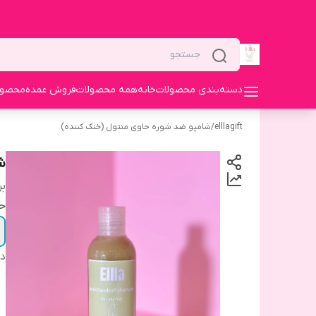
دسته‌بندی محصولات
خانه
همه محصولات
فروش عمده
محصولا
elllagift
/
شامپو ضد شوره حاوی منتول (خنک کننده)
ش
بر
ح
دس