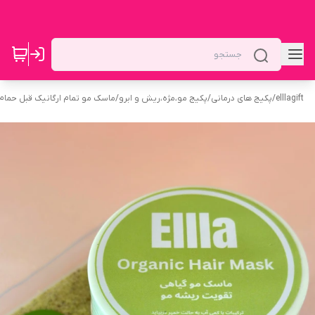
elllagift
/
پکیج های درمانی
/
پکیج مو،مژه،ریش و ابرو
/
ماسک مو تمام ارگانیک قبل حمام