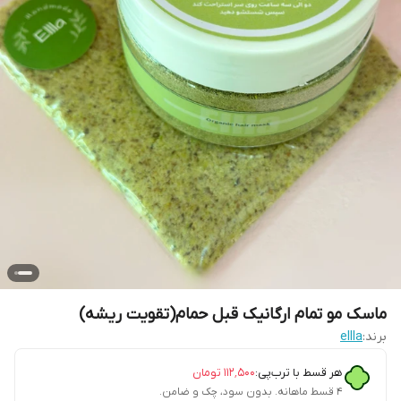
ماسک مو تمام ارگانیک قبل حمام(تقویت ریشه)
برند:
ellla
هر قسط با ترب‌پی:
۱۱۲٬۵۰۰
تومان
۴ قسط ماهانه. بدون سود، چک و ضامن.