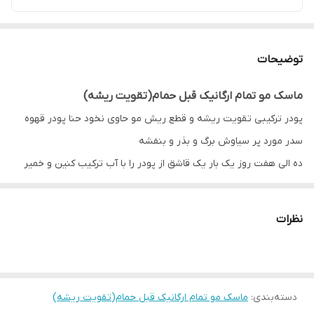
توضیحات
ماسک مو تمام ارگانیک قبل حمام(تقویت ریشه)
پودر ترکیبی تقویت ریشه و قطع ریش مو حاوی نخود حنا پودر قهوه
سدر مورد پر سیاوش برگ و بذر و بنفشه
ده الی هفت روز یک بار یک قاشق از پودر را با آب ترکیب کنین و خمیر
ایجاد شده رو به کف سر بزنین چند دقیقه ماساژ دهید
یک الی سه ساعت کیسه روی سر بزارید تا گرما ایجاد شود و سپس با
نظرات
شامپو مناسب سر را بشورید
در صورتی که ریزش مو شما زیاد است از
شامپو رزماری
و
سرم فوق قوی
تقویت ریشه
بعد از حمام استفاده کنین.
دسته‌بندی
:
ماسک مو تمام ارگانیک قبل حمام(تقویت ریشه)