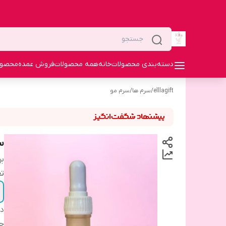
دسته‌بندی محصولات
خانه
همه محصولات
فروش عمده
محصولا
elllagift
/
سرم ها
/
سرم مو
س
بر
تع
دس
ح