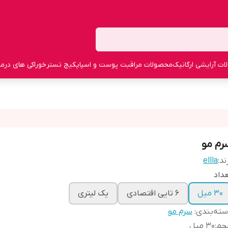
ت آرایشی ارگانیک
محصولات مراقبت پوست و اسپا
پکیج تستر
خوراکی های درما
رم مو
ند:
ellla
داد
۳۰ میل
6 تایی اقتصادی
یک لیتری
ته‌بندی
:
سرم مو
جم
:
30 میل