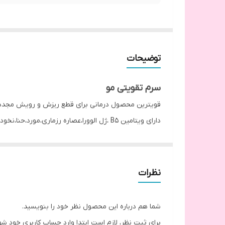
توضیحات
سرم تقویتی مو
قویترین محصول درمانی برای قطع ریزش و رویش مجدد
دارای ویتامین B5 ،ژل الوورا،عصاره رزماری،مورد،حنا،نخود،دم اسب و روغن های درمانی مانند زده تخم مرغ و...
همراه پروتئین ابریشم و کراتین
طرز استفاده
قبل از مصرف خوب تکان دهید
نظرات
نگهداری در دمای اتاق
بعد از حمام روی موی نمدار چند قطره کف سر زده و بر
شما هم درباره این محصول نظر خود را بنویسید.
این سرم باعث چربی مو نمیشود ولی اگر جنس موی شما خ
برای ثبت نظر، لازم است ابتدا وارد حساب کاربری خود شو