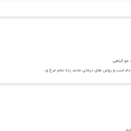
 مو گیاهی
س بکشید تا سرم کامل جذب شود.
یلی نازک و کف سر چرب دارید میتوانین این سرم را قبل از حمام به مدت دو
ید.