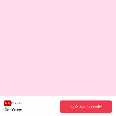
300,000
10
%
افزودن به سبد خرید
270,000