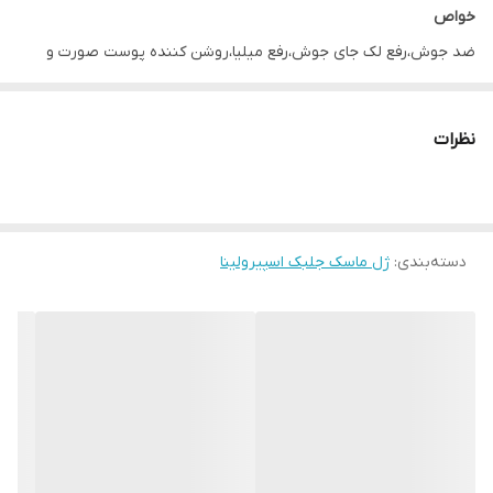
خواص
ضد جوش،رفع لک جای جوش،رفع میلیا،روشن کننده پوست صورت و
گردن،رفع دانه های سر سیاه بینی و پاک کننده قوی پوست و جوانسازی
طرز استفاده
نظرات
در یخچال یا جای خنک نگه داری شود.
هفته ای یک بار روی پوست به مدت نیم ساعت زده و سپس آبکشی
شود.
دسته‌بندی
:
ژل ماسک جلبک اسپیرولینا
بهترین زمان مصرف تا یک سال و نیم بعد از خرید محصول.
نکته مهم
برای اثرگذاری سه برابری ماسک لطفا قبل از مصرف یک ربع بخور گرفته
شود.پک های مناسب بخور در قسمت فهرست قابل خرید میباشد.