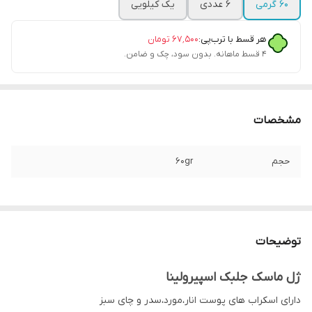
۶۰ گرمی
6 عددی
یک کیلویی
هر قسط با ترب‌پی:
۶۷٬۵۰۰
تومان
۴ قسط ماهانه. بدون سود، چک و ضامن.
مشخصات
حجم
60gr
توضیحات
ژل ماسک جلبک اسپیرولینا
دارای اسکراب های پوست انار،مورد،سدر و چای سبز