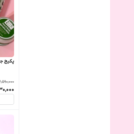
پکیج جل
2,590,000
30,000