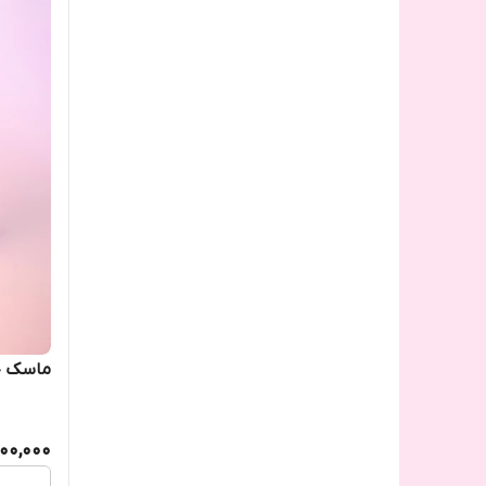
ماسک ج
00,000