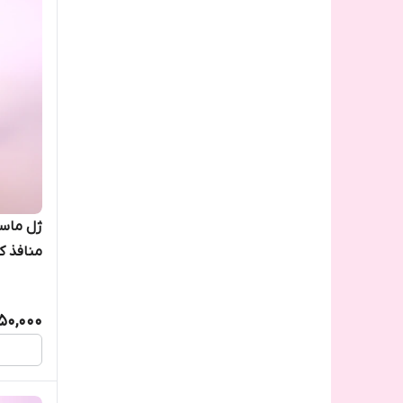
ژل ماسک
منافذ ک
50,000