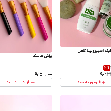
بک اسپیرولینا‌ کامل
براش ماسک
10
%
50,000
2,3
افزودن به سبد
افزودن به سبد