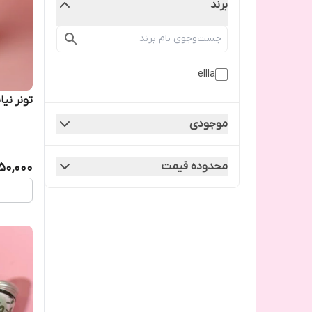
برند
ellla
تونر نی
موجودی
محدوده قیمت
50,000