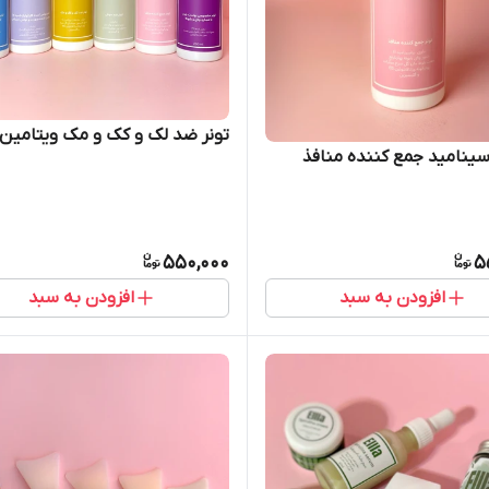
تونر ضد لک و کک و مک ویتامین C
اسینامید جمع کننده منافذ
550,000
5
افزودن به سبد
افزودن به سبد