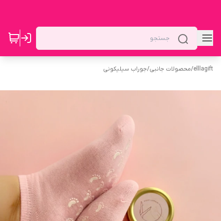
elllagift
/
محصولات جانبی
/
جوراب سیلیکونی