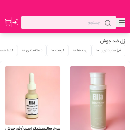
ژل ضد جوش
جدیدترین
برندها
قیمت
دسته‌بندی
فقط محص
سرم سالیسیلیک اسید(رفع جوش