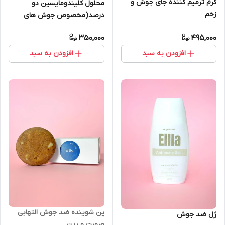
کرم ترمیم کننده جای جوش و
محلول کلیندومایسین دو
زخم
درصد(مخصوص جوش های
عفونی و چرکی)
350,000
495,000
افزودن به سبد
افزودن به سبد
پن شوینده ضد جوش التهابی
ژل ضد جوش
صورت و بدن