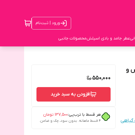
ورود | ثبت‌نام
نی
عطر جامد و بادی اسپلش
محصولات جانبی
 و
550,000
افزودن به سبد خرید
هر قسط با ترب‌پی:
۱۳۷٬۵۰۰
تومان
گیاهی
۴ قسط ماهانه. بدون سود، چک و ضامن.