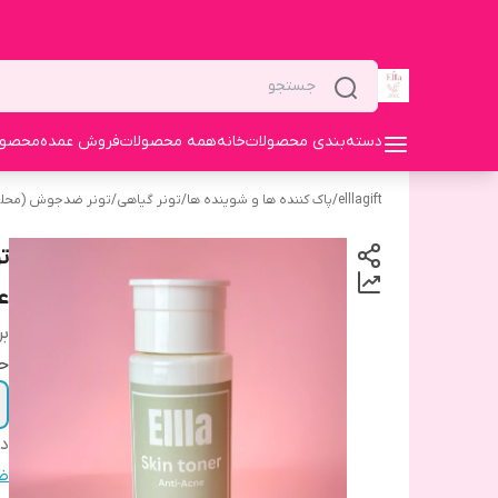
دسته‌بندی محصولات
خانه
همه محصولات
فروش عمده
محصولا
elllagift
/
پاک کننده ها و شوینده ها
/
تونر گیاهی
/
تونر ضدجوش (محلو
ت
ع
بر
ح
دس
ض