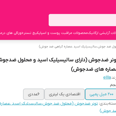
ت آرایشی ارگانیک
محصولات مراقبت پوست و اسپا
پکیج تستر
خوراکی های درما
ل ضد جوش،سالیسیلیک اسید ،عصاره گیاهی ضد جوش)
ونر ضدجوش (دارای سالیسیلیک اسید و محلول ضدجوش
صاره های ضدجوش)
ند:
ellla
جم
۲۰۰ میل پمپی
اقتصادی یک لیتری
6عددی
ته‌بندی
:
تونر ضدجوش (محلول ضد جوش،سالیسیلیک اسید ،عصاره 
د جوش)