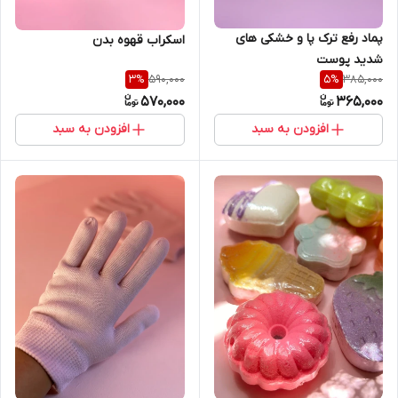
پماد رفع ترک پا و خشکی های
اسکراب قهوه بدن
شدید پوست
590,000
385,000
3
%
5
%
570,000
365,000
افزودن به سبد
افزودن به سبد