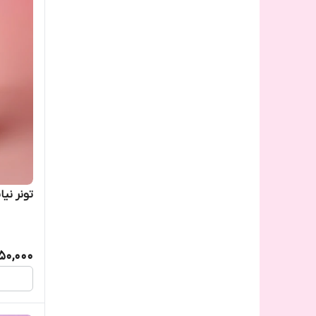
تونر نی
50,000