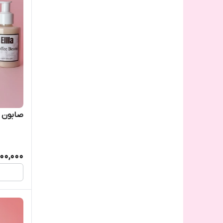
صابون م
00,000