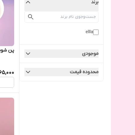
برند
ellla
پن شوی
موجودی
محدوده قیمت
65,000