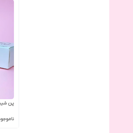
پن شیبا
ناموجود