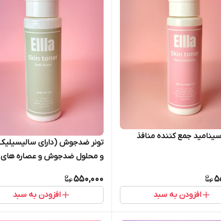
اسینامید جمع کننده منافذ
تونر ضدجوش (دارای سالیسیلیک
و محلول ضدجوش و عصاره های
ضدجوش)
550,000
5
افزودن به سبد
افزودن به سبد