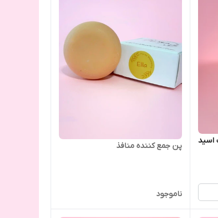
 اسید
پن جمع کننده منافذ
ناموجود