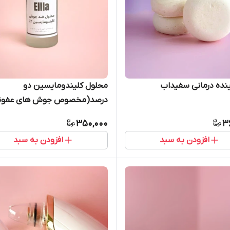
نده درمانی سفیداب
محلول کلیندومایسین دو
درصد(مخصوص جوش های عفونی
چرکی)
350,000
3
افزودن به سبد
افزودن به سبد