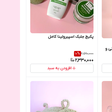
پکیج جلبک اسپیرولینا‌ کامل
 و
10
%
2,590,000
2,330,000
افزودن به سبد