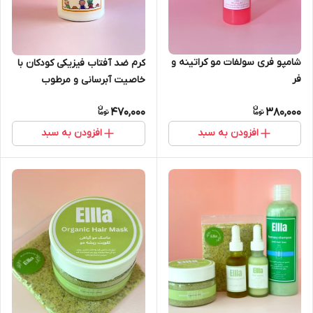
شامپو فری سولفات مو کراتینه و
کرم ضد آفتاب فیزیکی کودکان با
فر
خاصیت آبرسانی و مرطوب
کنندگی (SPF +30)
470,000
380,000
افزودن به سبد
افزودن به سبد