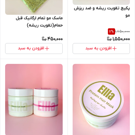
پکیج تقویت ریشه و ضد ریزش
مو
ماسک مو تمام ارگانیک قبل
حمام(تقویت ریشه)
1,750,000
11
%
450,000
1,550,000
افزودن به سبد
افزودن به سبد