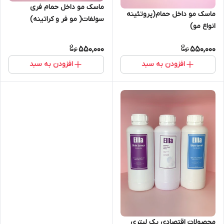
ماسک مو داخل حمام فری
ماسک مو داخل حمام(پروتئینه
سولفات( مو فر و کراتینه)
انواع مو)
550,000
550,000
افزودن به سبد
افزودن به سبد
محصولات اقتصادی یک لیتری