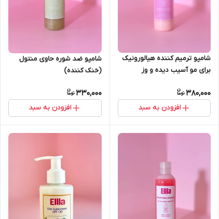
شامپو ترمیم کننده هیالورونیک
شامپو ضد شوره حاوی منتول
برای مو آسیب دیده و وز
(خنک کننده)
330,000
380,000
افزودن به سبد
افزودن به سبد