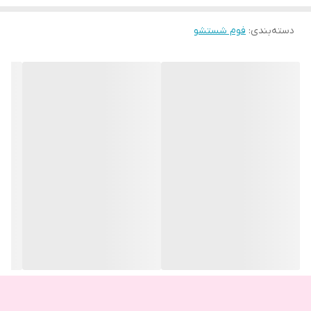
نکته مهم
دسته‌بندی
:
فوم شستشو
قبل از هر شوینده ای پوست رو با
میسلارواتر
و یا
شیرپاککن
پاک کرده و
بعد از فوم حتما
تونر
بزنین تا ph پوست تنظیم و به حالت نرمال برگردد
و منافذ پوست بسته شود.
تذکر
بهتره برای شبها از فوم استفاده کنین و برای شستن صورت هنگام صبح
شوینده ملایمتری مثل
پن
های درمانی رو بزنین که روغنهای درمانی
دارن و اصلا پوست رو خشک نمیکنند.
برای تهیه ابن محصولات روی کلمات آبی ضربه بزنین.