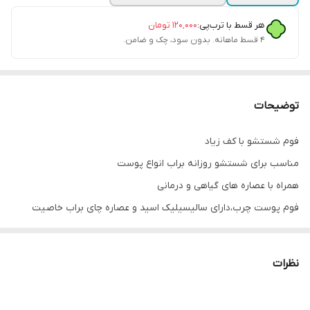
هر قسط با ترب‌پی:
۱۲۰٬۰۰۰
تومان
۴ قسط ماهانه. بدون سود، چک و ضامن.
توضیحات
فوم شستشو با کف زیاد
مناسب برای شستشو روزانه براب انواع پوست
همراه با عصاره های گیاهی و درمانی
فوم پوست چرب،دارای سالیسیلیک اسید و عصاره چای براب خاصیت
تنظیم چربی پوست
و فوم پوست خشک همراه گلیسیرین و عصاره آبرسان خیار و ضدالتهاب
نظرات
همبشه بهار برای پوست های حساس.