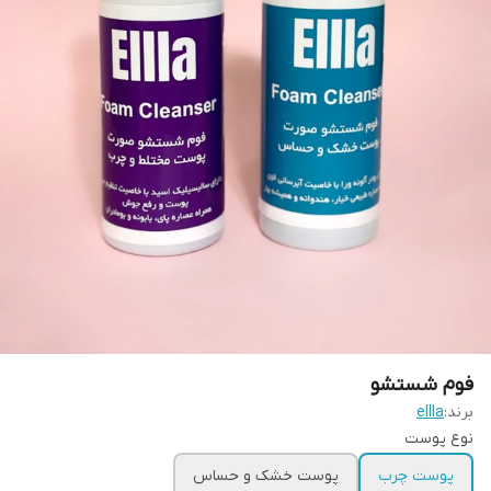
فوم شستشو
برند:
ellla
نوع پوست
پوست چرب
پوست خشک و حساس