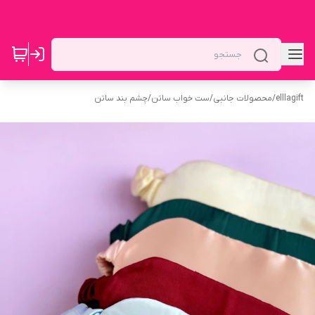
elllagift
/
محصولات جانبی
/
ست خواب ساتن
/
چشم بند ساتن