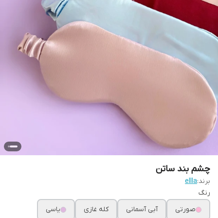
چشم بند ساتن
برند:
ellla
رنگ
صورتی
آبی آسمانی
کله غازی
یاسی