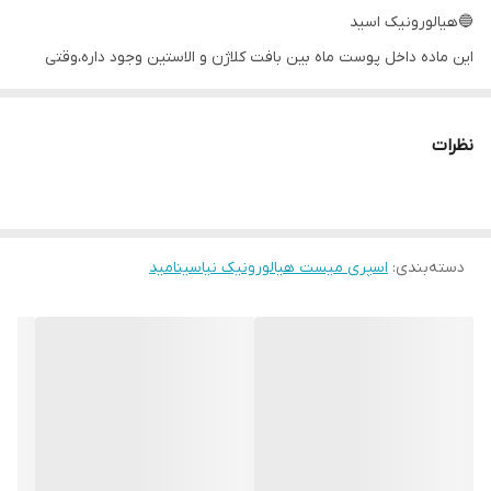
🔵هیالورونیک اسید
این ماده داخل پوست ماه بین بافت کلاژن و الاستین وجود داره،وقتی
صورتت کم آب میشه یا کدر در واقعا این ماده ی داخل بافت پوستت کم
شده.
نظرات
یه مولکوله که هزار برابر خودش میتونه آب جذب کنه.
پس اگه قبل از اسپری میست،صورتت مرطوب باشه آب بیشتری داخل
بافت پوستت میره و یا اگه بعدش کمی کرم آبرسان سبک بزنی باز هم به
دسته‌بندی
:
آبرسانی بیشتر پوستت کمک کردی.
اسپری میست هیالورونیک نیاسینامید
جا داره بگم این اکتیو رو توسط یکی از دوستانمون مستقیم از آمریکا
میاریم و نمونش هیچ جای بازار نیست.
🔵ماده بعدی ویتامین B3 یا نیاسینامید هست.
ضد التهاب خیلی قوی که برای پوست های حساس هم مناسبه.
چربی اضافه پوست های چرب رو کنترل میکنه و منافذ رو جمع میکنه و