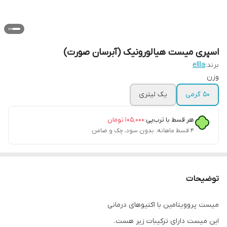
اسپری میست هیالورونیک (آبرسان صورت)
برند:
ellla
وزن
50 گرمی
یک لیتری
هر قسط با ترب‌پی:
۱۰۵٬۰۰۰
تومان
۴ قسط ماهانه. بدون سود، چک و ضامن.
توضیحات
میست پروویتامین با اکتیوهای درمانی
این میست دارای ترکیبات زیر هست.