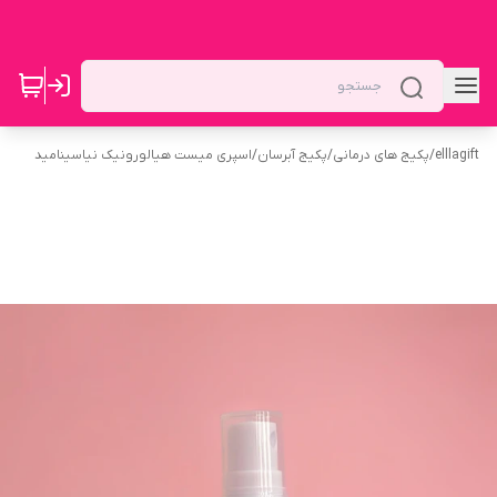
elllagift
/
پکیج های درمانی
/
پکیج آبرسان
/
اسپری میست هیالورونیک نیاسینامید