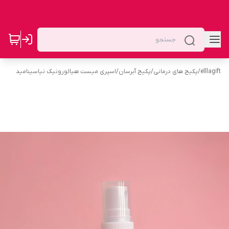
elllagift
/
پکیج های درمانی
/
پکیج آبرسان
/
اسپری میست هیالورونیک نیاسینامید