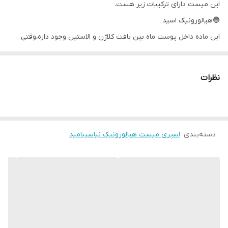
این میست دارای ترکیبات زیر هست.
🔵هیالورونیک اسید
این ماده داخل پوست ماه بین بافت کلاژن و الاستین وجود داره،وقتی
صورتت کم آب میشه یا کدر در واقعا این ماده ی داخل بافت پوستت کم
شده.
نظرات
یه مولکوله که هزار برابر خودش میتونه آب جذب کنه.
پس اگه قبل از اسپری میست،صورتت مرطوب باشه آب بیشتری داخل
بافت پوستت میره و یا اگه بعدش کمی کرم آبرسان سبک بزنی باز هم به
دسته‌بندی
:
آبرسانی بیشتر پوستت کمک کردی.
اسپری میست هیالورونیک نیاسینامید
جا داره بگم این اکتیو رو توسط یکی از دوستانمون مستقیم از آمریکا
میاریم و نمونش هیچ جای بازار نیست.
🔵ماده بعدی ویتامین B3 یا نیاسینامید هست.
ضد التهاب خیلی قوی که برای پوست های حساس هم مناسبه.