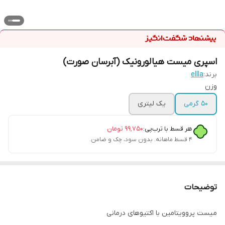
اسپری میست هیالورونیک (آبرسان صورت)
برند:
ellla
وزن
50 گرمی
یک لیتری
هر قسط با ترب‌پی:
۹۹٬۷۵۰
تومان
۴ قسط ماهانه. بدون سود، چک و ضامن.
توضیحات
میست پروویتامین با اکتیوهای درمانی