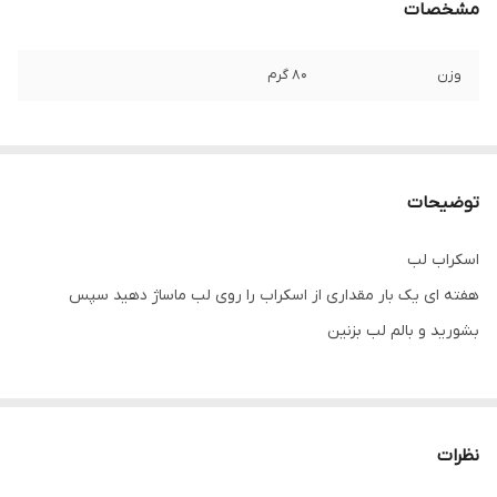
مشخصات
وزن
۸۰ گرم
توضیحات
اسکراب لب
هفته ای یک بار مقداری از اسکراب را روی لب ماساژ دهید سپس
بشورید و بالم لب بزنین
رفع پوستهای مرده لب و روشن کننده رنگ لب
با رایحه توت فرنگی
نظرات