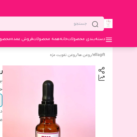
دسته‌بندی محصولات
خانه
همه محصولات
فروش عمده
محصولا
elllagift
/
روغن ها
/
روغن تقویت مژه
ر
بر
ح
دس
مق