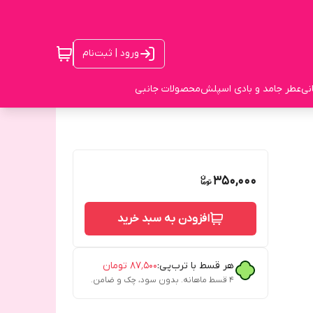
ورود | ثبت‌نام
نی
عطر جامد و بادی اسپلش
محصولات جانبی
350,000
افزودن به سبد خرید
هر قسط با ترب‌پی:
۸۷٬۵۰۰
تومان
۴ قسط ماهانه. بدون سود، چک و ضامن.