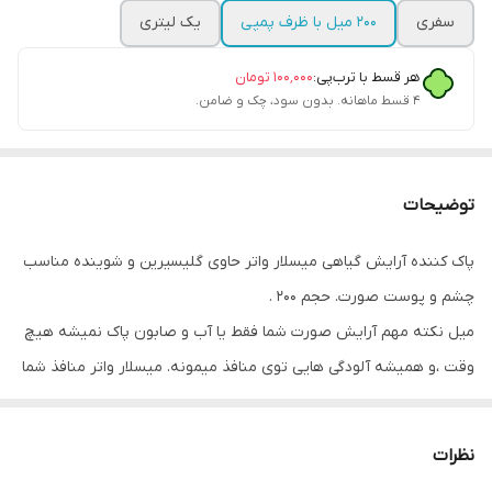
سفری
۲۰۰ میل با ظرف پمپی
یک لیتری
هر قسط با ترب‌پی:
۱۰۰٬۰۰۰
تومان
۴ قسط ماهانه. بدون سود، چک و ضامن.
توضیحات
پاک کننده آرایش گیاهی میسلار واتر حاوی گلیسیرین و شوینده مناسب
چشم و پوست صورت. حجم ۲۰۰ .
میل نکته مهم آرایش صورت شما فقط یا آب و صابون پاک نمیشه هیچ
وقت ،و همیشه آلودگی هایی توی منافذ میمونه. میسلار واتر منافذ شما
رو پاک میکنه و از جوش زدن جلوگیری میکنه. بعد از پاک کردن آرایش و
یا حتی پاک کردن صورت در آخر شب با میسلار لطفا پوست را آبکشی
نظرات
کنین. بعد از شستن صورت ،نوبت به زدن تونر میرسد تا منافذ باز شده