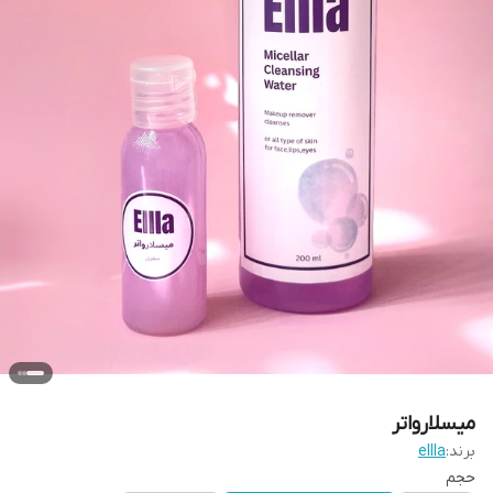
میسلارواتر
برند:
ellla
حجم