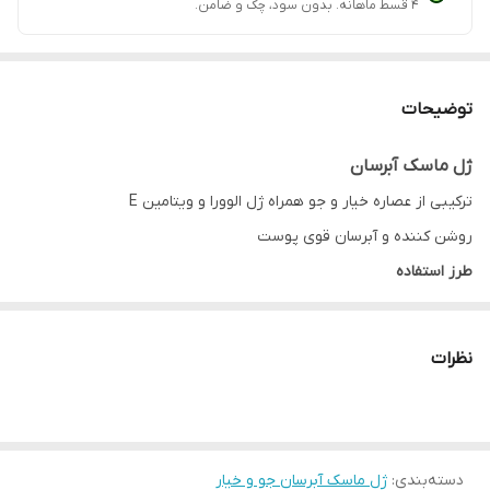
۴ قسط ماهانه. بدون سود، چک و ضامن.
توضیحات
ژل ماسک آبرسان
ترکیبی از عصاره خیار و جو همراه ژل الوورا و ویتامین E
روشن کننده و آبرسان قوی پوست
طرز استفاده
هفته ای یک الی دو بار مقداری از ماسک را روی کل صورت زده و بعد از
نیم ساعت با آب شستشو دهید.
نظرات
در یخچال نگه داری شود.
برای اثرگذاری بیشتر قبل از ماسک ها یک ربع بخور بگیرید.
دسته‌بندی
:
ژل ماسک آبرسان جو و خیار