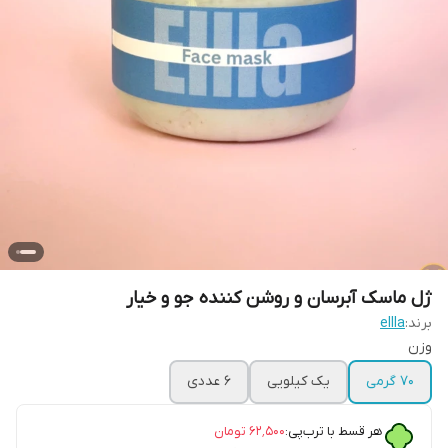
ژل ماسک آبرسان و روشن کننده جو و خیار
برند:
ellla
وزن
70 گرمی
یک کیلویی
6 عددی
هر قسط با ترب‌پی:
۶۲٬۵۰۰
تومان