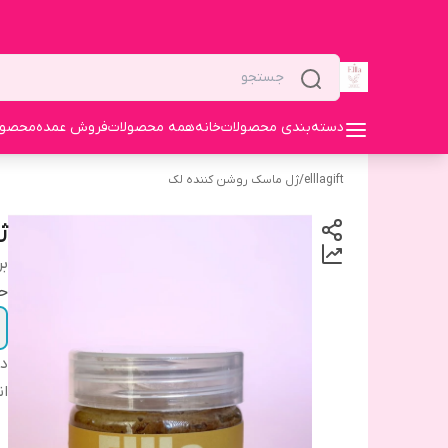
دسته‌بندی محصولات
خانه
همه محصولات
فروش عمده
محصولا
elllagift
/
ژل ماسک روشن کننده لک
ژ
بر
ح
دس
ان