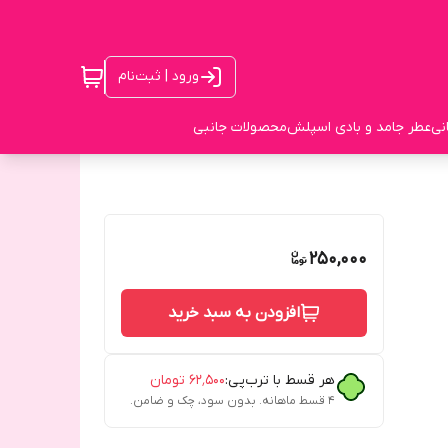
ورود | ثبت‌نام
نی
عطر جامد و بادی اسپلش
محصولات جانبی
250,000
افزودن به سبد خرید
هر قسط با ترب‌پی:
۶۲٬۵۰۰
تومان
۴ قسط ماهانه. بدون سود، چک و ضامن.