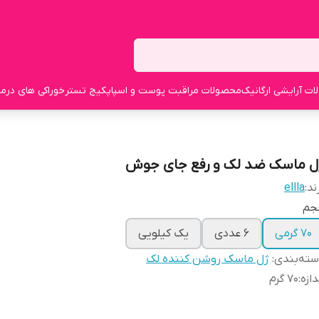
ت آرایشی ارگانیک
محصولات مراقبت پوست و اسپا
پکیج تستر
خوراکی های درما
ل ماسک ضد لک و رفع جای جوش
ند:
ellla
جم
70 گرمی
6 عددی
یک کیلویی
ته‌بندی
:
ژل ماسک روشن کننده لک
دازه
:
۷۰ گرم