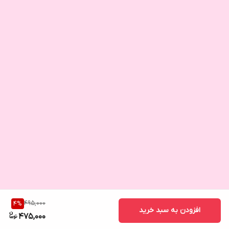
495,000
4
%
افزودن به سبد خرید
475,000