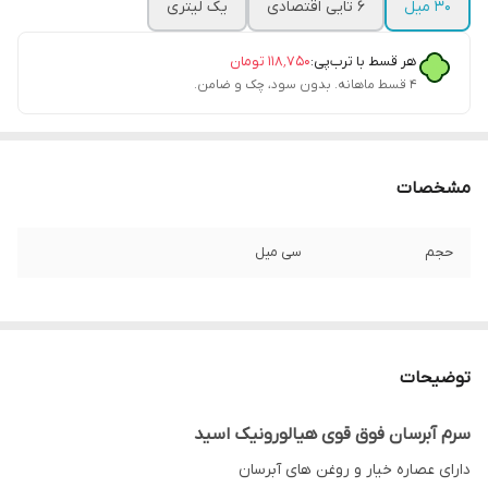
۳۰ میل
6 تایی اقتصادی
یک لیتری
هر قسط با ترب‌پی:
۱۱۸٬۷۵۰
تومان
۴ قسط ماهانه. بدون سود، چک و ضامن.
مشخصات
حجم
سی میل
توضیحات
سرم آبرسان فوق قوی هیالورونیک اسید
دارای عصاره خیار و روغن های آبرسان