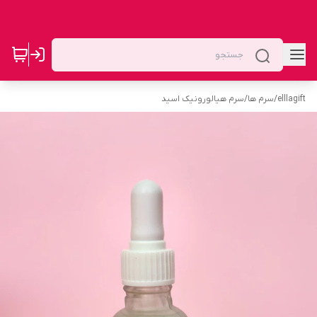
elllagift
/
سرم ها
/
سرم هیالورونیک اسید