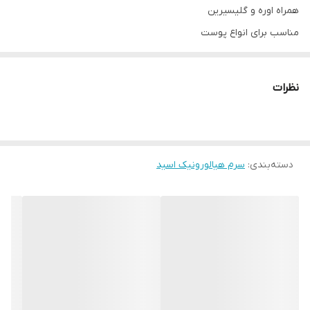
همراه اوره و گلیسیرین
مناسب برای انواع پوست
آبرسان قوی ،هیدراته کردن پوست و شفاف و شاداب شدن صورت
حبس آب بین بافت های کلاژن صورت که به همین دلیل باعث باز شدن
نظرات
چروک ریز و پر تر شدن و سفت شدن پوست صورت میشود
و همچنین کمک میکنه تا منافذ بازی که در اثر کم آبی بزرگتر شدند ،جمع
شوند.
دسته‌بندی
:
سرم هیالورونیک اسید
طرز استفاده
قبل از مصرف تکان داده شود
نگهداری در دمای اتاق
روزی یک الی دو بار روی پوست زده و تا جذب کامل ماساژ دهید
چنانچه بیست دقیقه بعد از زدن سرم احساس کشش روی پوست
داشتین،صورت را با
تونر
پاک کنین