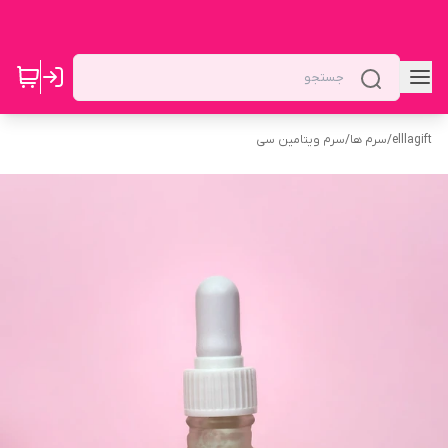
elllagift
/
سرم ها
/
سرم ویتامین سی