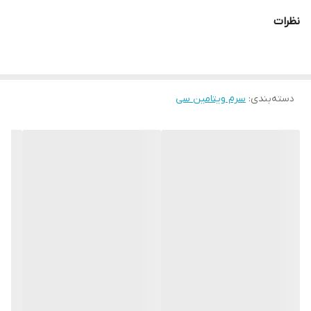
قبل از مصرف تکان دهید.
نظرات
به دور از نور در دمای اتاق نگه داشته شود.
چند قطره از سرم را روی پوست بزنین و ماساژ دهید تا جذب شود.
چنانچه بیست دقیقه بعد از زدن سرم احساس کشش داشتین پوست را
دسته‌بندی
:
سرم ویتامین سی
با
تونر
پاک کنید.
تاریخ انقضا:یک سال و نیم بعد از خرید محصول
پیشنهاد های ELLLA
برای روشنتر شدن پوست در کنار سرم ویتامین سی از
کرم روشن کننده
و ژل اسکراب گلنارفارسی استفاده کنید.