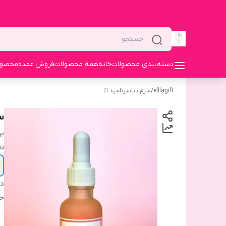
دسته‌بندی محصولات
خانه
همه محصولات
فروش عمده
محصولا
elllagift
/
سرم نیاسینامید ۱٪
سر
بر
تع
دس
ح