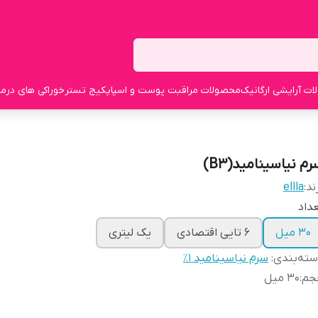
ت آرایشی ارگانیک
محصولات مراقبت پوست و اسپا
پکیج تستر
خوراکی های درما
م نیاسینامید(B3)
ند:
ellla
داد
۳۰ میل
6 تایی اقتصادی
یک لیتری
ته‌بندی
:
سرم نیاسینامید ۱٪
جم
:
30 میل