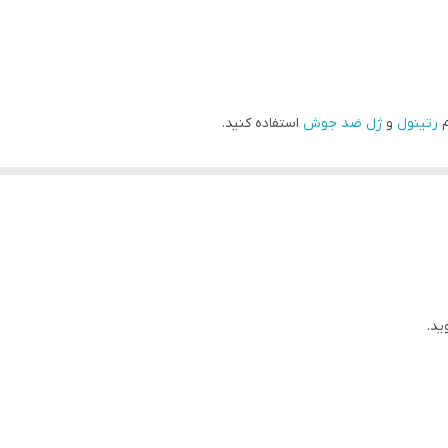
م
رتینول
و
ژل ضد جوش
استفاده کنید.
 پوستی خود کنید تا روزی یک بار.
ت خود داشتید صورت را با تونر پاک کنیدو
ید.