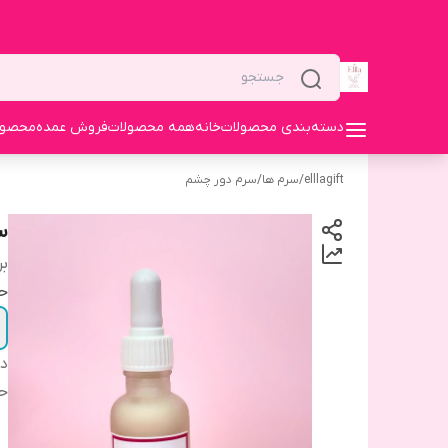
دسته‌بندی محصولات
خانه
همه محصولات
فروش عمده
محصولا
elllagift
/
سرم ها
/
سرم دور چشم
سر
بر
ح
دس
ح