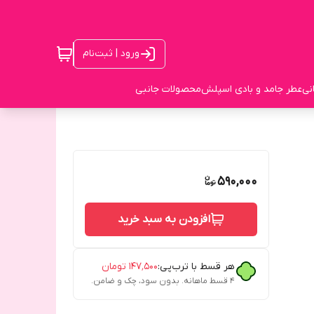
ورود | ثبت‌نام
نی
عطر جامد و بادی اسپلش
محصولات جانبی
590,000
افزودن به سبد خرید
هر قسط با ترب‌پی:
۱۴۷٬۵۰۰
تومان
۴ قسط ماهانه. بدون سود، چک و ضامن.