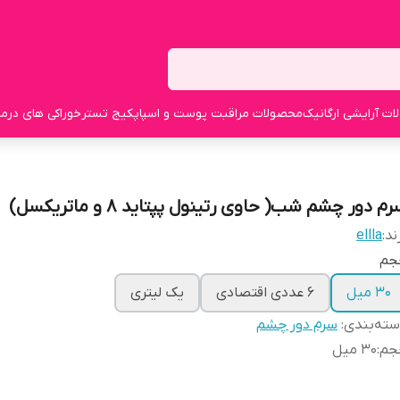
ت آرایشی ارگانیک
محصولات مراقبت پوست و اسپا
پکیج تستر
خوراکی های درما
م دور چشم شب( حاوی رتینول پپتاید ۸ و ماتریکسل)
ند:
ellla
جم
30 میل
6 عددی اقتصادی
یک لیتری
ته‌بندی
:
سرم دور چشم
جم
:
30 میل