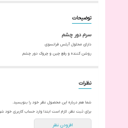
توضیحات
سرم دور چشم
دارای محلول آیلس فرانسوی
روشن کننده و رفع چین و چروک دور چشم
همراه عصاره آبرسان قوی خیار و ویتامین E
همراه رتینول (ویتامین آ)
کلاژن و الاستین و هیالورونیک اسید آبرسان و جوانساز ق
نظرات
طرز استفاده
شبها استفاده شود و با آیس بال خنک به آرامی ماساژ داد
شما هم درباره این محصول نظر خود را بنویسید.
قبل از مصرف خوب تکان دهید
برای ثبت نظر، لازم است ابتدا وارد حساب کاربری خود شو
در یخچال نگهداری شود
افزودن نظر
هر روز یک قطره از سرم را اطراف چشم ماساژ دهید و پس