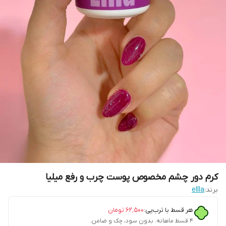
کرم دور چشم مخصوص پوست چرب و رفع میلیا
برند:
ellla
هر قسط با ترب‌پی:
۶۲٬۵۰۰
تومان
۴ قسط ماهانه. بدون سود، چک و ضامن.