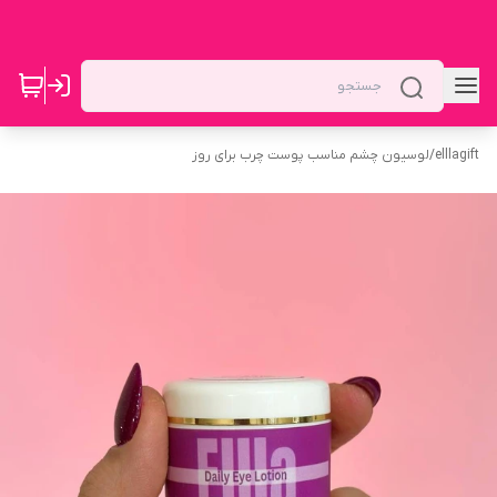
elllagift
/
لوسیون چشم مناسب پوست چرب برای روز