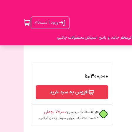
ورود | ثبت‌نام
نی
عطر جامد و بادی اسپلش
محصولات جانبی
300,000
افزودن به سبد خرید
هر قسط با ترب‌پی:
۷۵٬۰۰۰
تومان
۴ قسط ماهانه. بدون سود، چک و ضامن.