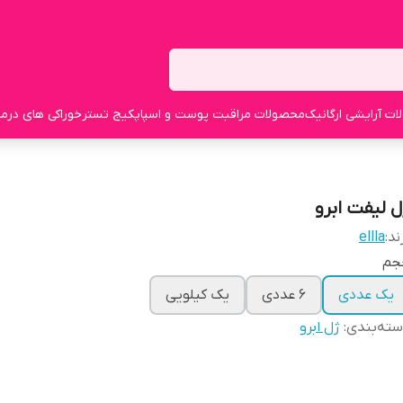
ت آرایشی ارگانیک
محصولات مراقبت پوست و اسپا
پکیج تستر
خوراکی های درما
ل لیفت ابرو
ند:
ellla
جم
یک عددی
6 عددی
یک کیلویی
ته‌بندی
:
ژل ابرو