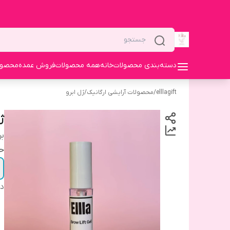
دسته‌بندی محصولات
خانه
همه محصولات
فروش عمده
محصولا
elllagift
/
محصولات آرایشی ارگانیک
/
ژل ابرو
ژ
بر
ح
دس