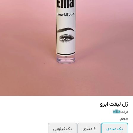
ژل لیفت ابرو
برند:
ellla
حجم
یک عددی
6 عددی
یک کیلویی