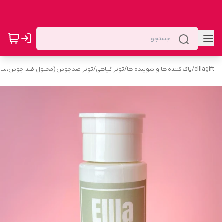
elllagift
/
پاک کننده ها و شوینده ها
/
تونر گیاهی
/
تونر ضدجوش (محلول ضد جوش،سالی