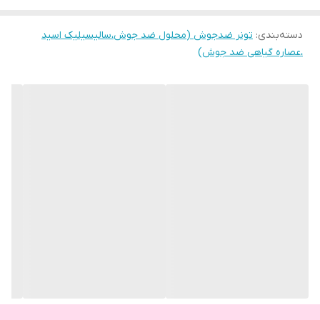
دسته‌بندی
:
تونر ضدجوش (محلول ضد جوش،سالیسیلیک اسید
،عصاره گیاهی ضد جوش)