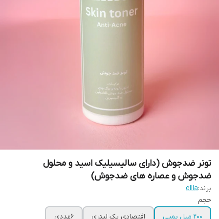
تونر ضدجوش (دارای سالیسیلیک اسید و محلول
ضدجوش و عصاره های ضدجوش)
برند:
ellla
حجم
۲۰۰ میل پمپی
اقتصادی یک لیتری
6عددی