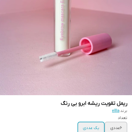
ریمل تقویت ریشه ابرو بی رنگ
برند:
ellla
تعداد
6عددی
یک عددی