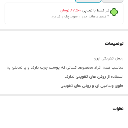
هر قسط با ترب‌پی:
۸۷٬۵۰۰
تومان
۴ قسط ماهانه. بدون سود، چک و ضامن.
توضیحات
ریمل تقویتی ابرو
مناسب همه افراد مخصوصا کسانی که پوست چرب دارند و یا تمایلی به
استفاده از روغن های تقویتی ندارند.
حاوی ویتامین ای و روغن های تقویتی
قابل استفاده تا دو بار در روز
لطفا هنگام شب شسته شود
نظرات