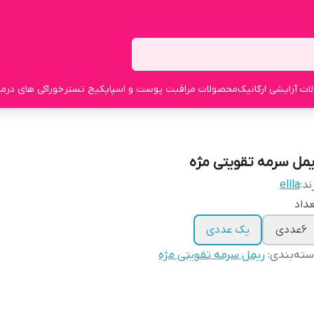
ت آرایشی ارگانیک
محصولات مراقبت پوست و اسپا
پکیج تستر
خوراکی های درما
یمل سرمه تقویتی مژه
ند:
ellla
داد
6عددی
یک عددی
ته‌بندی
:
ریمل سرمه تقویتی مژه