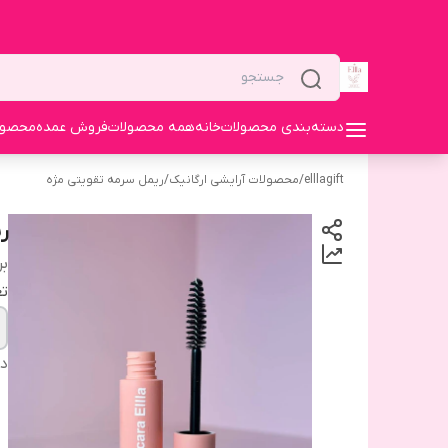
دسته‌بندی محصولات
خانه
همه محصولات
فروش عمده
محصولا
elllagift
/
محصولات آرایشی ارگانیک
/
ریمل سرمه تقویتی مژه
ر
بر
تع
دس