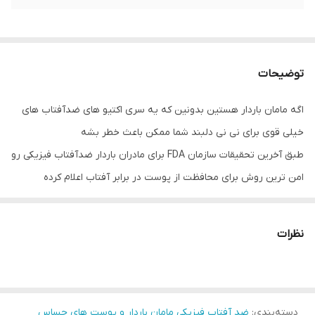
توضیحات
اگه مامان باردار هستین بدونین که یه سری اکتیو های ضدآفتاب های
خیلی قوی برای نی نی دلبند شما ممکن باعث خطر بشه
طبق آخرین تحقیقات سازمان FDA برای مادران باردار ضدآفتاب فیزیکی رو
امن ترین روش برای محافظت از پوست در برابر آفتاب اعلام کرده
این ضدآفتاب سبک و زود جذب هستش و فقط عامل زینک به عنوان
محافظت و منعکس کننده اشعه UVB
نظرات
همراه با روغن های گیاهانی که خاصیت ضدآفتابی ضد التهابی و آبرسان
دارند دارند مانند آفتاب گردان بذر هویج جوجوبا چای سبز خیار همیشه
بهار آلوورا
دسته‌بندی
:
ضد آفتاب فیزیکی مامان باردار و پوست های حساس
کلاژن جوانساز عصاره چای سبز که هم آنتی اکسیدانه و رادیکال آژاد رو از