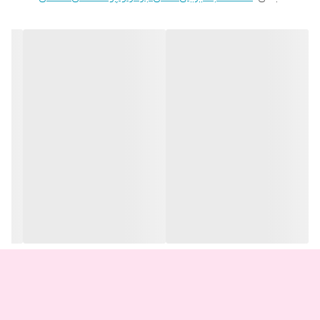
بین میبره و خاصیت ضدافتاب رو تقویت میکنه
همراه آبرسان اوره و ضدالتهاب نیاسینامید یا ویتامین B3 و نرم کننده
گلیسیرین