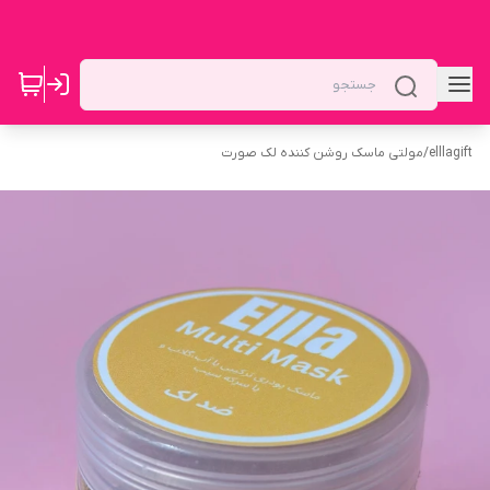
elllagift
/
مولتی ماسک روشن کننده لک صورت