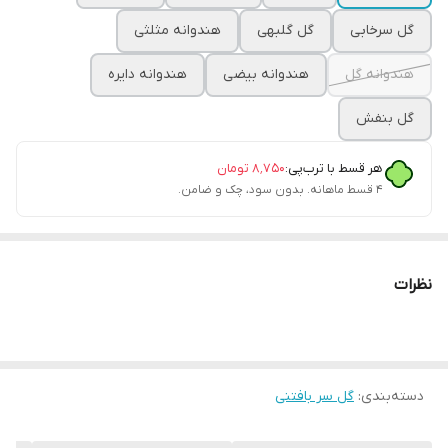
گل سرخابی
گل گلبهی
هندوانه مثلثی
هندوانه گل
هندوانه بیضی
هندوانه دایره
گل بنفش
هر قسط با ترب‌پی:
۸٬۷۵۰
تومان
۴ قسط ماهانه. بدون سود، چک و ضامن.
نظرات
دسته‌بندی
:
گل سر بافتنی