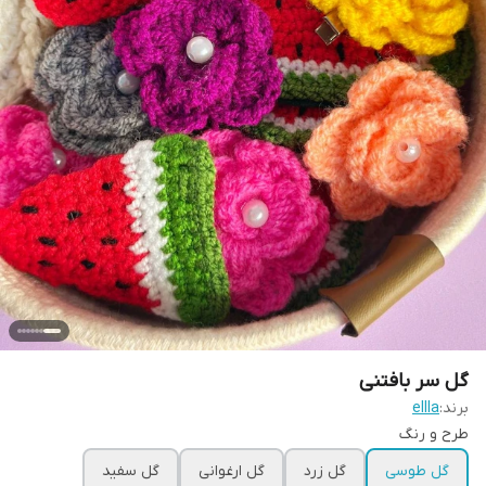
گل سر بافتنی
برند:
ellla
طرح و رنگ
گل طوسی
گل زرد
گل ارغوانی
گل سفید