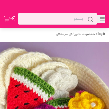
elllagift
/
محصولات جانبی
/
گل سر بافتنی