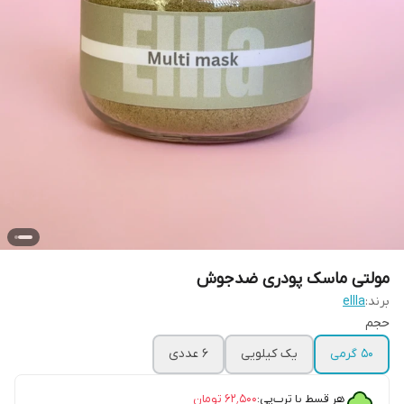
مولتی ماسک پودری ضدجوش
برند:
ellla
حجم
۵۰ گرمی
یک کیلویی
6 عددی
هر قسط با ترب‌پی:
۶۲٬۵۰۰
تومان