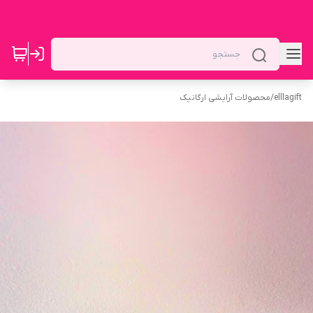
elllagift
/
محصولات آرایشی ارگانیک