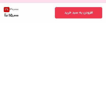
130,000
11
%
افزودن به سبد خرید
115,000
برگشت به بالا
مشاوره رایگان در واتساپ
کانال تلگرام کد های رهگیری