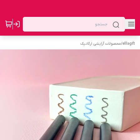
elllagift
/
محصولات آرایشی ارگانیک