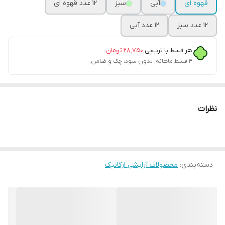
قهوه ای
آبی
سبز
12 عدد قهوه ای
12 عدد سبز
12 عدد آبی
هر قسط با ترب‌پی:
۲۸٬۷۵۰
تومان
۴ قسط ماهانه. بدون سود، چک و ضامن.
نظرات
دسته‌بندی
:
محصولات آرایشی ارگانیک