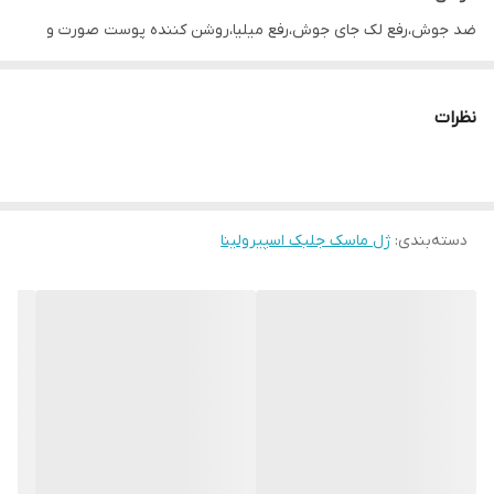
ضد جوش،رفع لک جای جوش،رفع میلیا،روشن کننده پوست صورت و
گردن،رفع دانه های سر سیاه بینی و پاک کننده قوی پوست و جوانسازی
طرز استفاده
نظرات
در یخچال یا جای خنک نگه داری شود.
هفته ای یک بار روی پوست به مدت نیم ساعت زده و سپس آبکشی
شود.
دسته‌بندی
:
ژل ماسک جلبک اسپیرولینا
بهترین زمان مصرف تا یک سال و نیم بعد از خرید محصول.
نکته مهم
برای اثرگذاری سه برابری ماسک لطفا قبل از مصرف یک ربع بخور گرفته
شود.پک های مناسب بخور در قسمت فهرست قابل خرید میباشد.