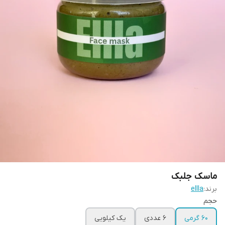
ماسک جلبک
برند:
ellla
حجم
۶۰ گرمی
6 عددی
یک کیلویی