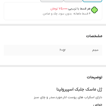
هر قسط با ترب‌پی:
۷۵٬۰۰۰
تومان
۴ قسط ماهانه. بدون سود، چک و ضامن.
مشخصات
حجم
60gr
توضیحات
ژل ماسک جلبک اسپیرولینا
دارای اسکراب های پوست انار،مورد،سدر و چای سبز
خواص