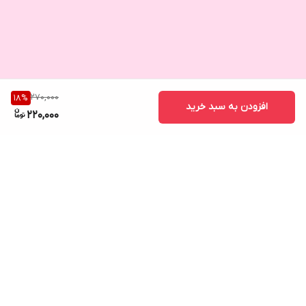
270,000
18
%
افزودن به سبد خرید
220,000
برگشت به بالا