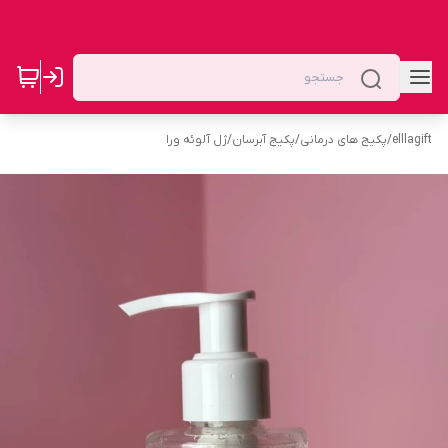
elllagift
/
پکیج های درمانی
/
پکیج آبرسان
/
ژل آلوئه ورا