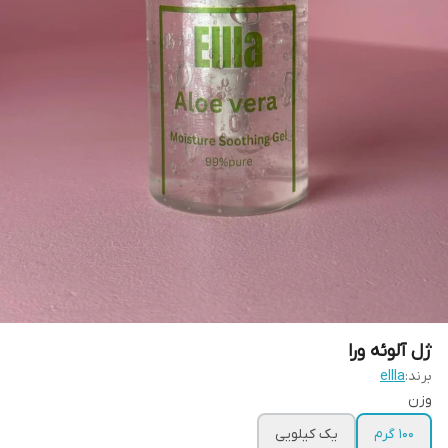
ژل آلوئه ورا
برند:
ellla
وزن
100 گرم
یک کیلویی