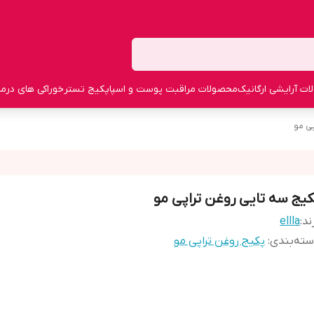
ت آرایشی ارگانیک
محصولات مراقبت پوست و اسپا
پکیج تستر
خوراکی های درما
ی مو
کیج سه تایی روغن تراپی مو
ند:
ellla
ته‌بندی
:
پکیج روغن تراپی مو