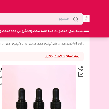
دسته‌بندی محصولات
خانه
همه محصولات
فروش عمده
محصولا
elllagift
/
پکیج های درمانی
/
پکیج مو،مژه،ریش و ابرو
/
پکیج روغن تراپ
پ
بر
دس