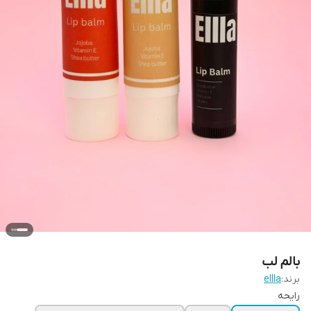
بالم لب
برند:
ellla
رایحه